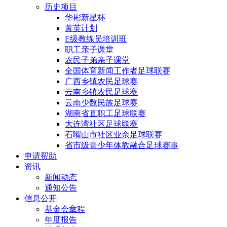
历史项目
华彬新星杯
菁英计划
E级教练员培训班
职工亲子课堂
农民子弟亲子课堂
全国体育新闻工作者足球联赛
广西乡镇农民足球赛
云南乡镇农民足球赛
云南少数民族足球赛
湖南省直职工足球联赛
大连湾社区足球联赛
石嘴山市社区业余足球联赛
省市级青少年体教融合足球赛事
申请帮助
资讯
新闻动态
通知公告
信息公开
基金会章程
年度报告