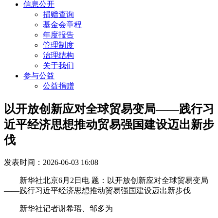
信息公开
捐赠查询
基金会章程
年度报告
管理制度
治理结构
关于我们
参与公益
公益捐赠
以开放创新应对全球贸易变局——践行习
近平经济思想推动贸易强国建设迈出新步
伐
发表时间：2026-06-03 16:08
新华社北京6月2日电 题：以开放创新应对全球贸易变局
——践行习近平经济思想推动贸易强国建设迈出新步伐
新华社记者谢希瑶、邹多为