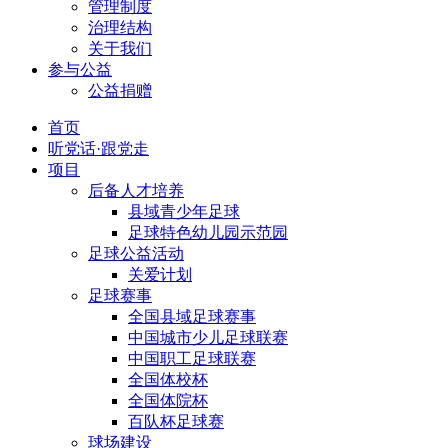
管理制度
治理结构
关于我们
参与公益
公益捐赠
首页
听党话·跟党走
项目
后备人才培养
县域青少年足球
足球特色幼儿园示范园
足球公益活动
关爱计划
足球赛事
全国县域足球赛事
中国城市少儿足球联赛
中国职工足球联赛
全国体校杯
全国体院杯
百队杯足球赛
球场建设