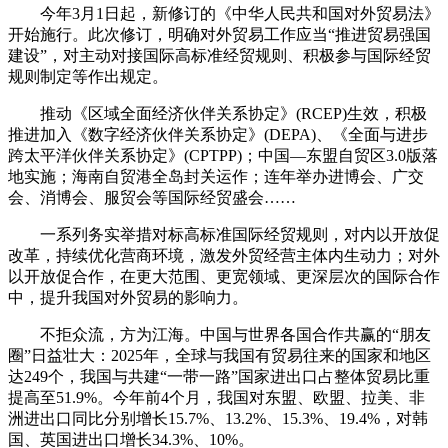
今年3月1日起，新修订的《中华人民共和国对外贸易法》
开始施行。此次修订，明确对外贸易工作应当“推进贸易强国
建设”，对主动对接国际高标准经贸规则、积极参与国际经贸
规则制定等作出规定。
推动《区域全面经济伙伴关系协定》(RCEP)生效，积极
推进加入《数字经济伙伴关系协定》(DEPA)、《全面与进步
跨太平洋伙伴关系协定》(CPTPP)；中国—东盟自贸区3.0版落
地实施；海南自贸港全岛封关运作；连年举办进博会、广交
会、消博会、服贸会等国际经贸盛会……
一系列务实举措对标高标准国际经贸规则，对内以开放促
改革，持续优化营商环境，激发外贸经营主体内生动力；对外
以开放促合作，在更大范围、更宽领域、更深层次的国际合作
中，提升我国对外贸易的影响力。
不拒众流，方为江海。中国与世界各国合作共赢的“朋友
圈”日益壮大：2025年，全球与我国有贸易往来的国家和地区
达249个，我国与共建“一带一路”国家进出口占整体贸易比重
提高至51.9%。今年前4个月，我国对东盟、欧盟、拉美、非
洲进出口同比分别增长15.7%、13.2%、15.3%、19.4%，对韩
国、英国进出口增长34.3%、10%。