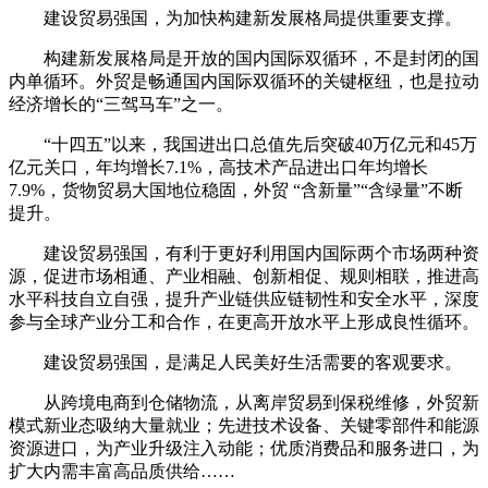
建设贸易强国，为加快构建新发展格局提供重要支撑。
构建新发展格局是开放的国内国际双循环，不是封闭的国
内单循环。外贸是畅通国内国际双循环的关键枢纽，也是拉动
经济增长的“三驾马车”之一。
“十四五”以来，我国进出口总值先后突破40万亿元和45万
亿元关口，年均增长7.1%，高技术产品进出口年均增长
7.9%，货物贸易大国地位稳固，外贸 “含新量”“含绿量”不断
提升。
建设贸易强国，有利于更好利用国内国际两个市场两种资
源，促进市场相通、产业相融、创新相促、规则相联，推进高
水平科技自立自强，提升产业链供应链韧性和安全水平，深度
参与全球产业分工和合作，在更高开放水平上形成良性循环。
建设贸易强国，是满足人民美好生活需要的客观要求。
从跨境电商到仓储物流，从离岸贸易到保税维修，外贸新
模式新业态吸纳大量就业；先进技术设备、关键零部件和能源
资源进口，为产业升级注入动能；优质消费品和服务进口，为
扩大内需丰富高品质供给……