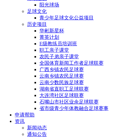
阳光球场
足球文化
青少年足球文化公益项目
历史项目
华彬新星杯
菁英计划
E级教练员培训班
职工亲子课堂
农民子弟亲子课堂
全国体育新闻工作者足球联赛
广西乡镇农民足球赛
云南乡镇农民足球赛
云南少数民族足球赛
湖南省直职工足球联赛
大连湾社区足球联赛
石嘴山市社区业余足球联赛
省市级青少年体教融合足球赛事
申请帮助
资讯
新闻动态
通知公告