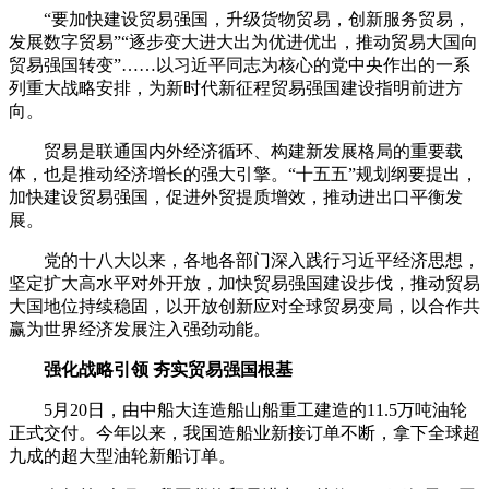
“要加快建设贸易强国，升级货物贸易，创新服务贸易，
发展数字贸易”“逐步变大进大出为优进优出，推动贸易大国向
贸易强国转变”……以习近平同志为核心的党中央作出的一系
列重大战略安排，为新时代新征程贸易强国建设指明前进方
向。
贸易是联通国内外经济循环、构建新发展格局的重要载
体，也是推动经济增长的强大引擎。“十五五”规划纲要提出，
加快建设贸易强国，促进外贸提质增效，推动进出口平衡发
展。
党的十八大以来，各地各部门深入践行习近平经济思想，
坚定扩大高水平对外开放，加快贸易强国建设步伐，推动贸易
大国地位持续稳固，以开放创新应对全球贸易变局，以合作共
赢为世界经济发展注入强劲动能。
强化战略引领 夯实贸易强国根基
5月20日，由中船大连造船山船重工建造的11.5万吨油轮
正式交付。今年以来，我国造船业新接订单不断，拿下全球超
九成的超大型油轮新船订单。