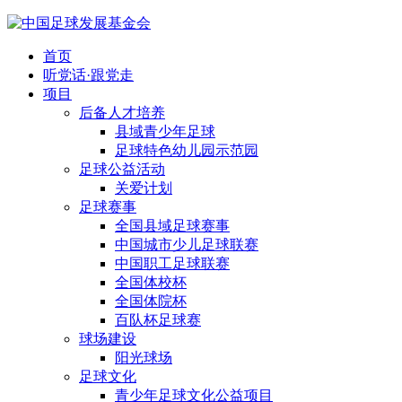
首页
听党话·跟党走
项目
后备人才培养
县域青少年足球
足球特色幼儿园示范园
足球公益活动
关爱计划
足球赛事
全国县域足球赛事
中国城市少儿足球联赛
中国职工足球联赛
全国体校杯
全国体院杯
百队杯足球赛
球场建设
阳光球场
足球文化
青少年足球文化公益项目