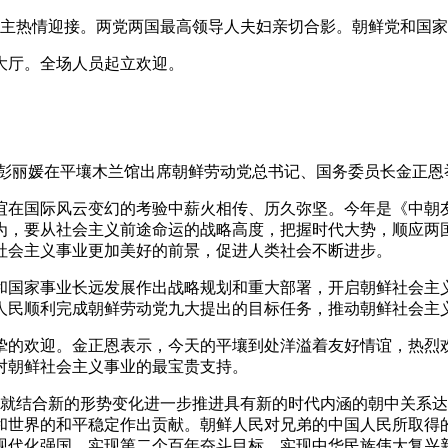
主热情迎接。两党两国最高领导人夫妇亲切合影。朝鲜党和国家
厅。全场人员起立欢迎。
彭丽媛在平壤木兰馆出席朝鲜劳动党总书记、国务委员长金正恩
国际风云变幻的考验中薪火相传、历久弥坚。今年是《中朝友
为，要从社会主义前途命运的战略高度，把握时代大势，顺应两
社会主义事业更加美好的前景，促进人类社会不断进步。
国家事业长远发展作出战略规划和重大部署，开启朝鲜社会主义
人民顺利完成朝鲜劳动党九大提出的目标任务，推动朝鲜社会主
的欢迎。金正恩表示，今天的平壤到处洋溢着友好情谊，热烈欢
对朝鲜社会主义事业的最宝贵支持。
结合新的形势变化进一步推进具有新的时代内涵的朝中关系达
和世界的和平稳定作出贡献。朝鲜人民对兄弟的中国人民所取得
现代化强国、实现第二个百年奋斗目标、实现中华民族伟大复兴