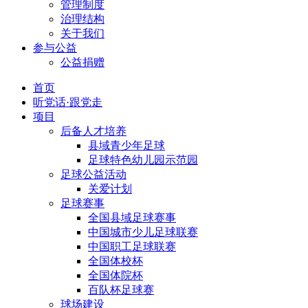
管理制度
治理结构
关于我们
参与公益
公益捐赠
首页
听党话·跟党走
项目
后备人才培养
县域青少年足球
足球特色幼儿园示范园
足球公益活动
关爱计划
足球赛事
全国县域足球赛事
中国城市少儿足球联赛
中国职工足球联赛
全国体校杯
全国体院杯
百队杯足球赛
球场建设