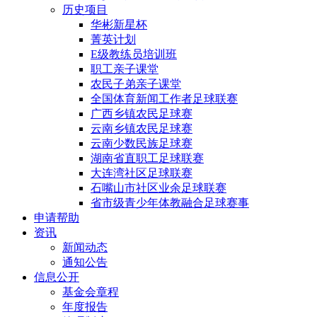
历史项目
华彬新星杯
菁英计划
E级教练员培训班
职工亲子课堂
农民子弟亲子课堂
全国体育新闻工作者足球联赛
广西乡镇农民足球赛
云南乡镇农民足球赛
云南少数民族足球赛
湖南省直职工足球联赛
大连湾社区足球联赛
石嘴山市社区业余足球联赛
省市级青少年体教融合足球赛事
申请帮助
资讯
新闻动态
通知公告
信息公开
基金会章程
年度报告