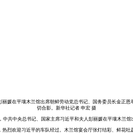
人彭丽媛在平壤木兰馆出席朝鲜劳动党总书记、国务委员长金正恩
切合影。新华社记者 申宏 摄
日晚，中共中央总书记、国家主席习近平和夫人彭丽媛在平壤木兰
热烈欢迎习近平的车队经过。木兰馆宴会厅张灯结彩、鲜花吐