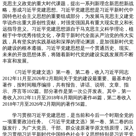
克思主义政党的重大时代课题，提出一系列新理念新思想新战
略，形成习近平党建思想。习近平党建思想是习近平新时代中
国特色社会主义思想的重要组成部分，为发展马克思主义建党
学说作出重大原创性贡献，对强党强国具有重大现实意义和长
远指导意义。习近平党建思想源自于马克思主义科学理论，植
根于中华优秀传统文化，孕育于新时代全面从严治党的伟大实
践，具有坚实的实践基础和深厚的理论渊源，是加强新时代党
的建设的根本遵循。习近平党建思想是一个贯通历史、现实、
未来的开放思想体系，将随着新时代党的建设实践发展而不断
丰富和发展。
《习近平党建文选》第一卷、第二卷，收入习近平同志
2012年11月至2026年2月期间关于党的建设最重要、最基本的
著作，按时间顺序编排，共有报告、讲话、说明、文章、指
示、序言等102篇。部分著作是第一次公开发表。其中，第一
卷收入2012年11月至2018年6月期间的著作46篇，第二卷收入
2018年7月至2026年2月期间的著作56篇。
学习贯彻习近平党建思想，是当前和今后一个时期全党的
一项重要政治任务。《习近平党建文选》第一卷、第二卷的出
版发行，为广大党员、干部、群众读原著学原文悟原理，深入
学习贯彻习近平新时代中国特色社会主义思想特别是习近平党