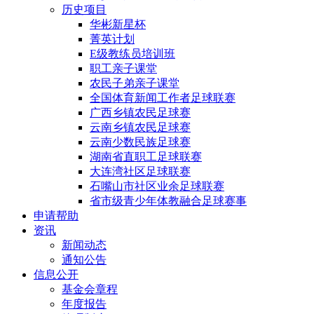
历史项目
华彬新星杯
菁英计划
E级教练员培训班
职工亲子课堂
农民子弟亲子课堂
全国体育新闻工作者足球联赛
广西乡镇农民足球赛
云南乡镇农民足球赛
云南少数民族足球赛
湖南省直职工足球联赛
大连湾社区足球联赛
石嘴山市社区业余足球联赛
省市级青少年体教融合足球赛事
申请帮助
资讯
新闻动态
通知公告
信息公开
基金会章程
年度报告