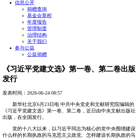
信息公开
捐赠查询
基金会章程
年度报告
管理制度
治理结构
关于我们
参与公益
公益捐赠
《习近平党建文选》第一卷、第二卷出版
发行
发表时间：2026-06-24 08:57
新华社北京6月23日电 中共中央党史和文献研究院编辑的
《习近平党建文选》第一卷、第二卷，近日由中央文献出版社
出版，在全国发行。
党的十八大以来，以习近平同志为核心的党中央围绕建设
什么样的长期执政的马克思主义政党、怎样建设长期执政的马