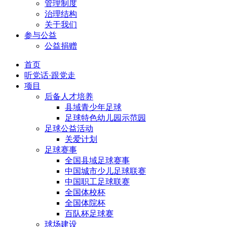
管理制度
治理结构
关于我们
参与公益
公益捐赠
首页
听党话·跟党走
项目
后备人才培养
县域青少年足球
足球特色幼儿园示范园
足球公益活动
关爱计划
足球赛事
全国县域足球赛事
中国城市少儿足球联赛
中国职工足球联赛
全国体校杯
全国体院杯
百队杯足球赛
球场建设