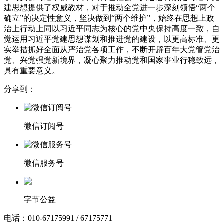
建思想提供了权威教材，对于推动全党进一步深刻领悟“两个
确立”的决定性意义，坚决做到“两个维护”，始终在思想上政
治上行动上同以习近平同志为核心的党中央保持高度一致，自
觉运用习近平党建思想谋划和推进党的建设，以更高标准、更
实举措抓好全面从严治党各项工作，不断开辟百年大党管党治
党、兴党强党新境界，凝心聚力推动党和国家事业行稳致远，
具有重要意义。
分享到：
微信订阅号
微信服务号
字节公益
电话：010-67175991 / 67175771