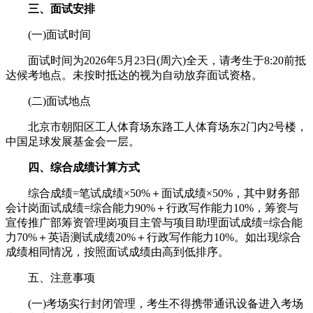
三、面试安排
(一)面试时间
面试时间为2026年5月23日(周六)全天，请考生于8:20前抵
达候考地点。未按时抵达的视为自动放弃面试资格。
(二)面试地点
北京市朝阳区工人体育场东路工人体育场东2门内2号楼，
中国足球发展基金会一层。
四、综合成绩计算方式
综合成绩=笔试成绩×50%＋面试成绩×50%，其中财务部
会计岗面试成绩=综合能力90%＋行政写作能力10%，筹资与
宣传推广部筹资管理岗项目主管与项目助理面试成绩=综合能
力70%＋英语测试成绩20%＋行政写作能力10%。如出现综合
成绩相同情况，按照面试成绩由高到低排序。
五、注意事项
(一)考场实行封闭管理，考生不得携带通讯设备进入考场