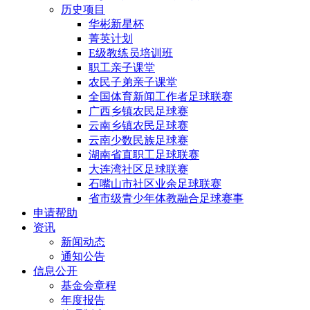
历史项目
华彬新星杯
菁英计划
E级教练员培训班
职工亲子课堂
农民子弟亲子课堂
全国体育新闻工作者足球联赛
广西乡镇农民足球赛
云南乡镇农民足球赛
云南少数民族足球赛
湖南省直职工足球联赛
大连湾社区足球联赛
石嘴山市社区业余足球联赛
省市级青少年体教融合足球赛事
申请帮助
资讯
新闻动态
通知公告
信息公开
基金会章程
年度报告