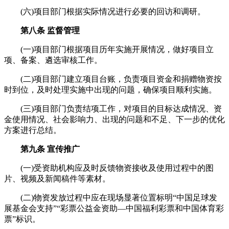
(六)项目部门根据实际情况进行必要的回访和调研。
第八条 监督管理
(一)项目部门根据项目历年实施开展情况，做好项目立
项、备案、遴选审核工作。
(二)项目部门建立项目台账，负责项目资金和捐赠物资按
时到位，及时处理实施中出现的问题，确保项目顺利实施。
(三)项目部门负责结项工作，对项目的目标达成情况、资
金使用情况、社会影响力、出现的问题和不足、下一步的优化
方案进行总结。
第九条 宣传推广
(一)受资助机构应及时反馈物资接收及使用过程中的图
片、视频及新闻稿件等素材。
(二)物资发放过程中应在现场显著位置标明“中国足球发
展基金会支持”“彩票公益金资助—中国福利彩票和中国体育彩
票”标识。