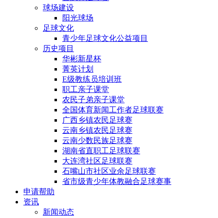
球场建设
阳光球场
足球文化
青少年足球文化公益项目
历史项目
华彬新星杯
菁英计划
E级教练员培训班
职工亲子课堂
农民子弟亲子课堂
全国体育新闻工作者足球联赛
广西乡镇农民足球赛
云南乡镇农民足球赛
云南少数民族足球赛
湖南省直职工足球联赛
大连湾社区足球联赛
石嘴山市社区业余足球联赛
省市级青少年体教融合足球赛事
申请帮助
资讯
新闻动态