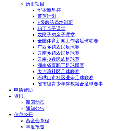
历史项目
华彬新星杯
菁英计划
E级教练员培训班
职工亲子课堂
农民子弟亲子课堂
全国体育新闻工作者足球联赛
广西乡镇农民足球赛
云南乡镇农民足球赛
云南少数民族足球赛
湖南省直职工足球联赛
大连湾社区足球联赛
石嘴山市社区业余足球联赛
省市级青少年体教融合足球赛事
申请帮助
资讯
新闻动态
通知公告
信息公开
基金会章程
年度报告