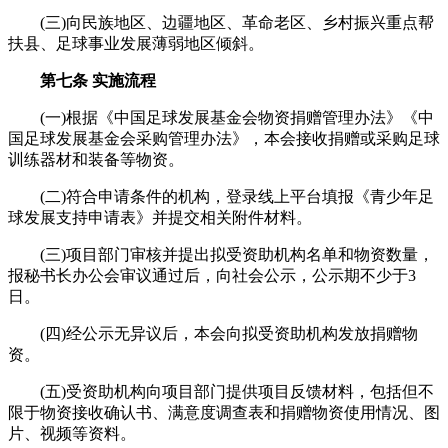
(三)向民族地区、边疆地区、革命老区、乡村振兴重点帮
扶县、足球事业发展薄弱地区倾斜。
第七条 实施流程
(一)根据《中国足球发展基金会物资捐赠管理办法》《中
国足球发展基金会采购管理办法》，本会接收捐赠或采购足球
训练器材和装备等物资。
(二)符合申请条件的机构，登录线上平台填报《青少年足
球发展支持申请表》并提交相关附件材料。
(三)项目部门审核并提出拟受资助机构名单和物资数量，
报秘书长办公会审议通过后，向社会公示，公示期不少于3
日。
(四)经公示无异议后，本会向拟受资助机构发放捐赠物
资。
(五)受资助机构向项目部门提供项目反馈材料，包括但不
限于物资接收确认书、满意度调查表和捐赠物资使用情况、图
片、视频等资料。