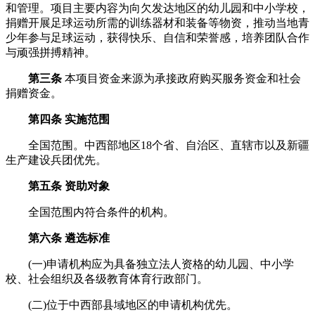
和管理。项目主要内容为向欠发达地区的幼儿园和中小学校，
捐赠开展足球运动所需的训练器材和装备等物资，推动当地青
少年参与足球运动，获得快乐、自信和荣誉感，培养团队合作
与顽强拼搏精神。
第三条
本项目资金来源为承接政府购买服务资金和社会
捐赠资金。
第四条
实施范围
全国范围。中西部地区18个省、自治区、直辖市以及新疆
生产建设兵团优先。
第五条 资助对象
全国范围内符合条件的机构。
第六条 遴选标准
(一)申请机构应为具备独立法人资格的幼儿园、中小学
校、社会组织及各级教育体育行政部门。
(二)位于中西部县域地区的申请机构优先。