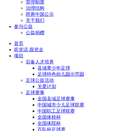
管理制度
治理结构
慈善中国公示
关于我们
参与公益
公益捐赠
首页
听党话·跟党走
项目
后备人才培养
县域青少年足球
足球特色幼儿园示范园
足球公益活动
关爱计划
足球赛事
全国县域足球赛事
中国城市少儿足球联赛
中国职工足球联赛
全国体校杯
全国体院杯
百队杯足球赛