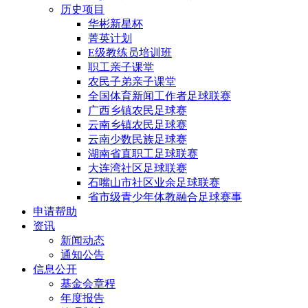
历史项目
华彬新星杯
菁英计划
E级教练员培训班
职工亲子课堂
农民子弟亲子课堂
全国体育新闻工作者足球联赛
广西乡镇农民足球赛
云南乡镇农民足球赛
云南少数民族足球赛
湖南省直职工足球联赛
大连湾社区足球联赛
石嘴山市社区业余足球联赛
省市级青少年体教融合足球赛事
申请帮助
资讯
新闻动态
通知公告
信息公开
基金会章程
年度报告