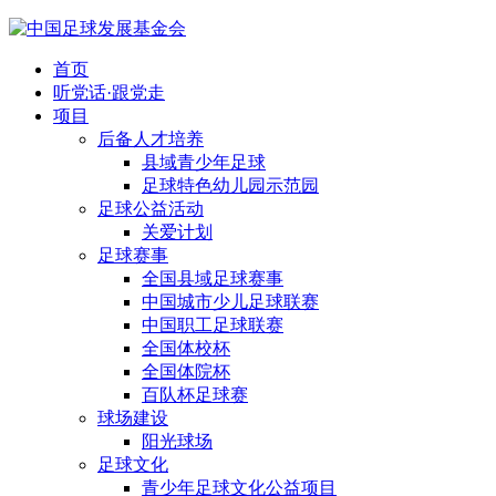
首页
听党话·跟党走
项目
后备人才培养
县域青少年足球
足球特色幼儿园示范园
足球公益活动
关爱计划
足球赛事
全国县域足球赛事
中国城市少儿足球联赛
中国职工足球联赛
全国体校杯
全国体院杯
百队杯足球赛
球场建设
阳光球场
足球文化
青少年足球文化公益项目