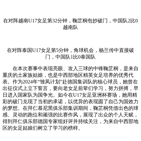
在对阵越南U17女足第32分钟，鞠芷桐包抄破门，中国队2比0
越南队
在对阵泰国U17女足第5分钟，角球机会，杨兰传中直接破
门，中国队1比0泰国队
在本次赛事中表现亮眼、攻入三球的中锋鞠芷桐，是来自
重庆的土家族姑娘，也是中西部地区精英女足培养的优秀代
表。作为2024年“雏凤计划”赴德国集训队的核心球员，她曾在
出征仪式上立下誓言，要向老女足前辈们学习，努力拼搏，早
日进入国家队为国争光。如今在U17女足亚洲杯赛场，她用精
彩的破门兑现了当初的承诺，以优异的表现圆了自己为国效力
的梦想。在拜仁慕尼黑俱乐部集训期间，鞠芷桐凭借出色的球
感、灵动的跑位和顽强的比赛作风，展现了出众的个人天赋，
得到拜仁俱乐部德国专家组好评并持续关注，为来自中西部地
区的女足姑娘们树立了学习的榜样。