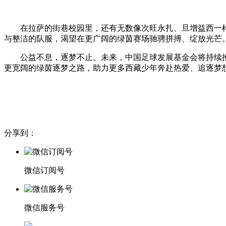
在拉萨的街巷校园里，还有无数像次旺永扎、旦增益西一样
与整洁的队服，渴望在更广阔的绿茵赛场驰骋拼搏、绽放光芒
公益不息，逐梦不止。未来，中国足球发展基金会将持续推进
更宽阔的绿茵逐梦之路，助力更多西藏少年奔赴热爱、追逐梦
分享到：
微信订阅号
微信服务号