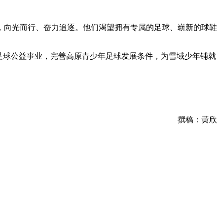
向光而行、奋力追逐。他们渴望拥有专属的足球、崭新的球鞋
足球公益事业，完善高原青少年足球发展条件，为雪域少年铺就
撰稿：黄欣