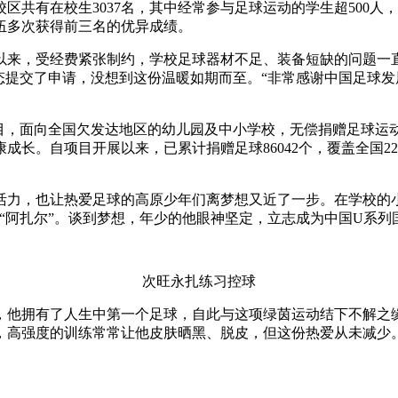
区共有在校生3037名，其中经常参与足球运动的学生超500
伍多次获得前三名的优异成绩。
来，受经费紧张制约，学校足球器材不足、装备短缺的问题一直
态提交了申请，没想到这份温暖如期而至。“非常感谢中国足球
目，面向全国欠发达地区的幼儿园及中小学校，无偿捐赠足球运动
长。自项目开展以来，已累计捐赠足球86042个，覆盖全国22个
，也让热爱足球的高原少年们离梦想又近了一步。在学校的小
“阿扎尔”。谈到梦想，年少的他眼神坚定，立志成为中国U系
次旺永扎练习控球
他拥有了人生中第一个足球，自此与这项绿茵运动结下不解之缘
，高强度的训练常常让他皮肤晒黑、脱皮，但这份热爱从未减少。