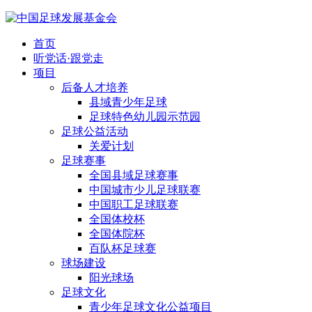
首页
听党话·跟党走
项目
后备人才培养
县域青少年足球
足球特色幼儿园示范园
足球公益活动
关爱计划
足球赛事
全国县域足球赛事
中国城市少儿足球联赛
中国职工足球联赛
全国体校杯
全国体院杯
百队杯足球赛
球场建设
阳光球场
足球文化
青少年足球文化公益项目