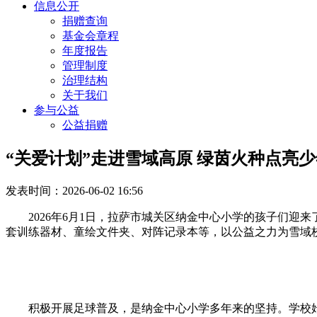
信息公开
捐赠查询
基金会章程
年度报告
管理制度
治理结构
关于我们
参与公益
公益捐赠
“关爱计划”走进雪域高原 绿茵火种点亮
发表时间：2026-06-02 16:56
2026年6月1日，拉萨市城关区纳金中心小学的孩子们迎来
套训练器材、童绘文件夹、对阵记录本等，以公益之力为雪域
积极开展足球普及，是纳金中心小学多年来的坚持。学校始